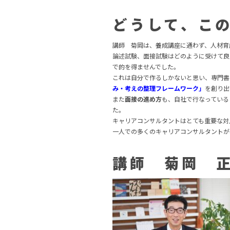
どうして、こ
講師 菊岡は、養成講座に通わず、人材育
論述試験、面接試験はどのように受けて良
で的を得ませんでした。
これは自分で作るしかないと思い、専門書
み・考えの整理フレームワーク」
を創り出
また
面接の進め方
も、自社で行なっている
た。
キャリアコンサルタントはとても重要な対
一人での多くのキャリアコンサルタントが
講師 菊岡 