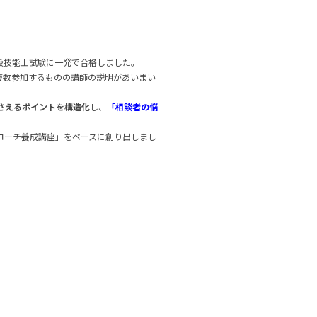
級技能士試験に一発で合格しました。
複数参加するものの講師の説明があいまい
さえるポイントを構造化
し、
「相談者の悩
コーチ養成講座」をベースに創り出しまし