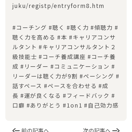
juku/registp/entryform8.htm
#コーチング
#聴く
#聴く力
#傾聴力
#
聴く力を高める
#本
#キャリアコンサ
ルタント
#キャリアコンサルタント２
級技能士
#コーチ養成講座
#コーチ養
成
#リーダー
#コミュニケーション
#
リーダーは聴く力が9割
#ペーシング
#
話すペース
#ペースを合わせる
#成
長
#運が良くなる
#フィードバック
#
口癖
#ありがとう
#1on1
#自己効力感
前の記事へ
次の記事へ